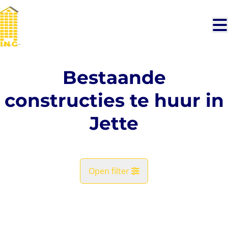
Ga naar hoofdinhoud
Bestaande
constructies te huur in
Jette
Open filter
Gemeente
VERHUURD
Jette (1090)
Remove