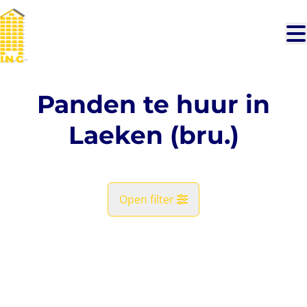
Ga naar hoofdinhoud
Panden te huur in
Laeken (bru.)
Open filter
Gemeente
VERHUURD
Laeken (bru.) (1020)
Remove
Kaartweergave