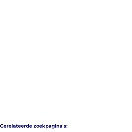
appartement
1020 Laeken (bru.)
(ref.
1470
)
Verhuurd
2
1
80
m²
Gerelateerde zoekpagina's
: