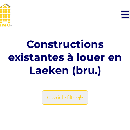
Aller au contenu principal
Constructions
existantes à louer en
Laeken (bru.)
Ouvrir le filtre
Commune
LOUÉ
Laeken (bru.) (1020)
Remove