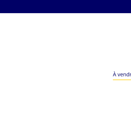
À vend
À vendre
min
Critères plus