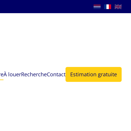
re
À louer
Recherche
Contact
Estimation gratuite
max
Chercher