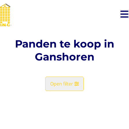
Ga naar hoofdinhoud
Panden te koop in
Ganshoren
Open filter
Gemeente
VERKOCHT
Ganshoren (1083)
Remove
Kaartweergave