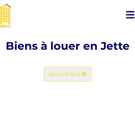
Aller au contenu principal
Biens à louer en Jette
Ouvrir le filtre
Commune
LOUÉ
Jette (1090)
Remove
Vue de la carte
Type
Recherche
Trier par